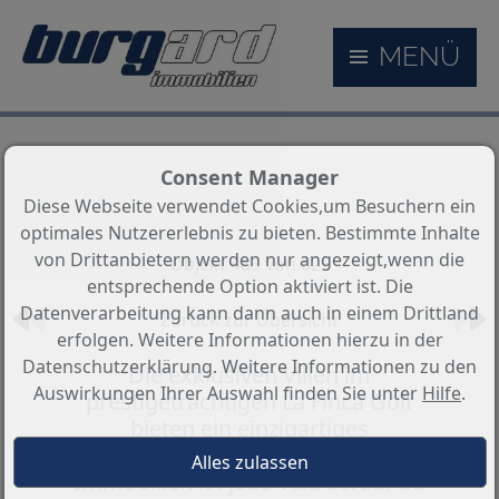
MENÜ
Consent Manager
Diese Webseite verwendet Cookies,um Besuchern ein
optimales Nutzererlebnis zu bieten. Bestimmte Inhalte
von Drittanbietern werden nur angezeigt,wenn die
Objekt 483 von 625
entsprechende Option aktiviert ist. Die
Datenverarbeitung kann dann auch in einem Drittland
Zurück zur Übersicht
erfolgen. Weitere Informationen hierzu in der
Datenschutzerklärung. Weitere Informationen zu den
Die exklusiven Villen im
Auswirkungen Ihrer Auswahl finden Sie unter
Hilfe
.
prestigeträchtigen La Finca Golf
bieten ein einzigartiges
Wohnerlebnis. Mit insgesamt 12
Immobilien ist jede Villa darauf au