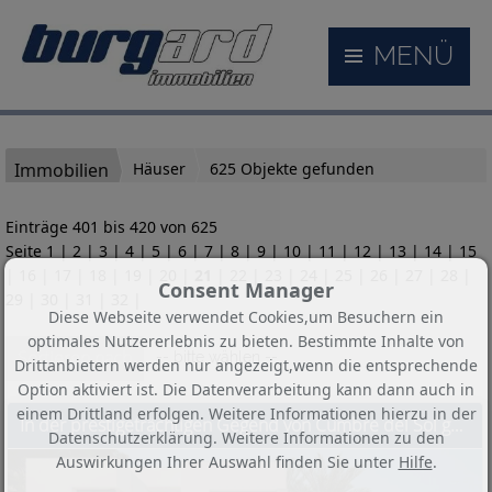
MENÜ
Immobilien
Häuser
625 Objekte gefunden
Einträge 401 bis 420 von 625
Seite
1
|
2
|
3
|
4
|
5
|
6
|
7
|
8
|
9
|
10
|
11
|
12
|
13
|
14
|
15
|
16
|
17
|
18
|
19
|
20
|
21
|
22
|
23
|
24
|
25
|
26
|
27
|
28
|
Consent Manager
29
|
30
|
31
|
32
|
Diese Webseite verwendet Cookies,um Besuchern ein
optimales Nutzererlebnis zu bieten. Bestimmte Inhalte von
Sortieren nach
-- bitte wählen --
Drittanbietern werden nur angezeigt,wenn die entsprechende
Option aktiviert ist. Die Datenverarbeitung kann dann auch in
einem Drittland erfolgen. Weitere Informationen hierzu in der
In der prestigeträchtigen Gegend von Cumbre del Sol gelegen, bietet diese Villa ein einzigartiges Wohnerlebnis. Mit Meerblick befindet sich die Immob
Datenschutzerklärung. Weitere Informationen zu den
Auswirkungen Ihrer Auswahl finden Sie unter
Hilfe
.