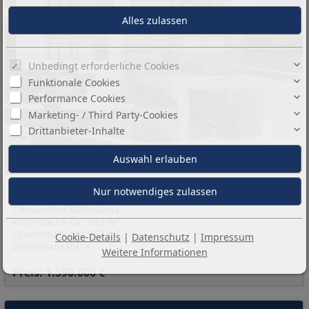
Unbedingt erforderliche Cookies
Funktionale Cookies
Performance Cookies
Marketing- / Third Party-Cookies
Drittanbieter-Inhalte
10
Basisinformationen:
03189 Cumbre del Sol
Alicante
Comunidad Valenciana
Wohnfläche ca.: 393 m²
Grundstück ca.: 963 m²
Cookie-Details
|
Datenschutz
|
Impressum
Zimmeranzahl: 4
Weitere Informationen
Preis: 1.590.000 €