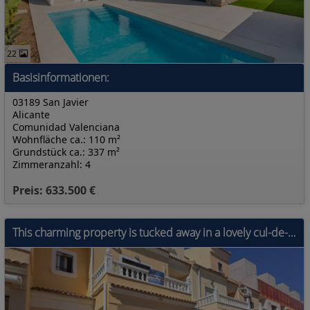
22
Basisinformationen:
03189 San Javier
Alicante
Comunidad Valenciana
Wohnfläche ca.: 110 m²
Grundstück ca.: 337 m²
Zimmeranzahl: 4
Preis: 633.500 €
This charming property is tucked away in a lovely cul-de-sac, offering peace and privacy. Distributed over three levels, the home features three spa