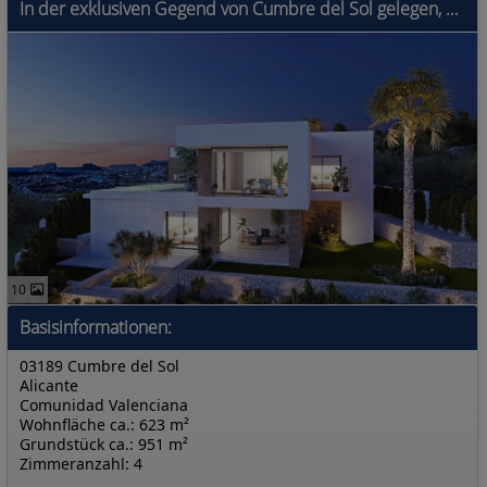
In der exklusiven Gegend von Cumbre del Sol gelegen, bietet diese Villa eine privilegierte Umgebung mit Meerblick. Die Immobilie befindet sich nur 1
10
Basisinformationen:
03189 Cumbre del Sol
Alicante
Comunidad Valenciana
Wohnfläche ca.: 623 m²
Grundstück ca.: 951 m²
Zimmeranzahl: 4