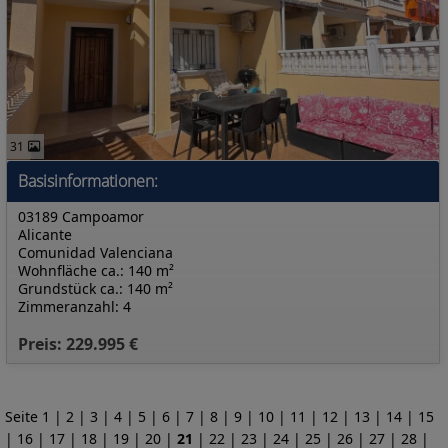
31
Basisinformationen:
03189 Campoamor
Alicante
Comunidad Valenciana
Wohnfläche ca.: 140 m²
Grundstück ca.: 140 m²
Zimmeranzahl: 4
Preis: 229.995 €
Seite
1
|
2
|
3
|
4
|
5
|
6
|
7
|
8
|
9
|
10
|
11
|
12
|
13
|
14
|
15
|
16
|
17
|
18
|
19
|
20
|
21
|
22
|
23
|
24
|
25
|
26
|
27
|
28
|