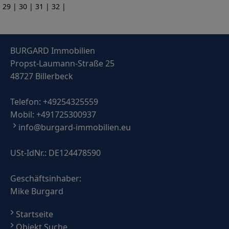
29
|
30
|
31
|
32
|
BURGARD Immobilien
Propst-Laumann-Straße 25
48727 Billerbeck
Telefon:
+49254325559
Mobil:
+491725300937
info@burgard-immobilien.eu
USt-IdNr.: DE124478590
Geschäftsinhaber:
Mike Burgard
Startseite
Objekt Suche