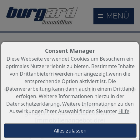
MENÜ
Consent Manager
Diese Webseite verwendet Cookies,um Besuchern ein
optimales Nutzererlebnis zu bieten. Bestimmte Inhalte
von Drittanbietern werden nur angezeigt,wenn die
Objekt 44 von 625
entsprechende Option aktiviert ist. Die
Datenverarbeitung kann dann auch in einem Drittland
Zurück zur Übersicht
erfolgen. Weitere Informationen hierzu in der
Datenschutzerklärung. Weitere Informationen zu den
In der charmanten Stadt Calpe
Auswirkungen Ihrer Auswahl finden Sie unter
Hilfe
.
gelegen, bietet dieses exklusive
Immobilienangebot drei
unabhängige Häuser, die für
diejenigen entworfen wurden, die