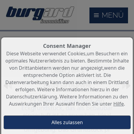
MENÜ
Consent Manager
Diese Webseite verwendet Cookies,um Besuchern ein
optimales Nutzererlebnis zu bieten. Bestimmte Inhalte
von Drittanbietern werden nur angezeigt,wenn die
Objekt 3 von 5
entsprechende Option aktiviert ist. Die
Datenverarbeitung kann dann auch in einem Drittland
Zurück zur Übersicht
erfolgen. Weitere Informationen hierzu in der
Datenschutzerklärung. Weitere Informationen zu den
Exzellente Gelegenheit, ein
Auswirkungen Ihrer Auswahl finden Sie unter
Hilfe
.
Eckgrundstück, das als bebaubar
eingestuft ist zu erwerben, ideal
gelegen in einer natürlichen
Umgebung. Das Grundstück pr