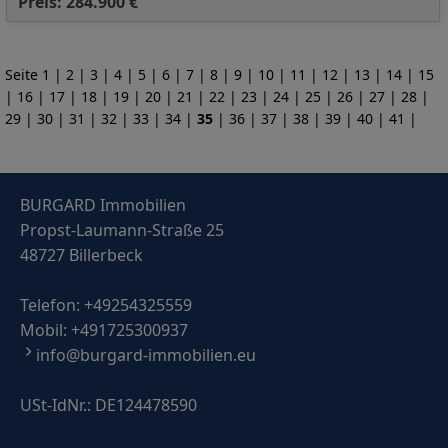
Preis: 284.900 €
Seite
1
|
2
|
3
|
4
|
5
|
6
|
7
|
8
|
9
|
10
|
11
|
12
|
13
|
14
|
15
|
16
|
17
|
18
|
19
|
20
|
21
|
22
|
23
|
24
|
25
|
26
|
27
|
28
|
29
|
30
|
31
|
32
|
33
|
34
|
35
|
36
|
37
|
38
|
39
|
40
|
41
|
BURGARD Immobilien
Propst-Laumann-Straße 25
48727 Billerbeck
Telefon:
+49254325559
Mobil:
+491725300937
info@burgard-immobilien.eu
USt-IdNr.: DE124478590