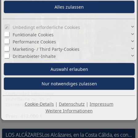
Unbedingt erforderliche Cookies
Funktionale Cookies
Performance Cookies
Marketing- / Third Party-Cookies
Drittanbieter-Inhalte
13
Basisinformationen:
03189 Torrevieja
Alicante
Comunidad Valenciana
Wohnfläche ca.: 59 m²
Cookie-Details
|
Datenschutz
|
Impressum
Zimmeranzahl: 3
Weitere Informationen
Preis: 412.000 €
LOS ALCÁZARESLos Alcázares, en la Costa Cálida, es conocido por sus extensas playas de aguas tranquilas y su ambiente relajado. Este destino turístic