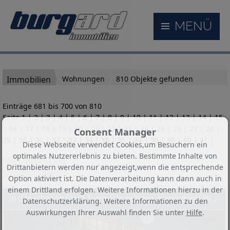
MENÜ
Immobilien
Wohnungen
810 Objekte gefunden
Einträge 681 bis 700 von 810
Seite
1
|
2
|
3
|
4
|
5
|
6
|
7
|
8
|
9
|
10
|
11
|
12
|
13
|
14
|
15
|
16
|
17
|
18
|
19
|
20
|
21
|
22
|
23
|
24
|
25
|
26
|
27
|
28
|
Consent Manager
29
|
30
|
31
|
32
|
33
|
34
|
35
|
36
|
37
|
38
|
39
|
40
|
41
|
Diese Webseite verwendet Cookies,um Besuchern ein
optimales Nutzererlebnis zu bieten. Bestimmte Inhalte von
Sortieren nach
Drittanbietern werden nur angezeigt,wenn die entsprechende
Objekt-Nr. ↓
Option aktiviert ist. Die Datenverarbeitung kann dann auch in
einem Drittland erfolgen. Weitere Informationen hierzu in der
In der schönen Stadt Torrevieja gelegen, bietet diese Wohnanlage eine Auswahl an Apartments, Erdgeschossen und Penthäusern. Mit insgesamt 10 Immobili
Datenschutzerklärung. Weitere Informationen zu den
Auswirkungen Ihrer Auswahl finden Sie unter
Hilfe
.