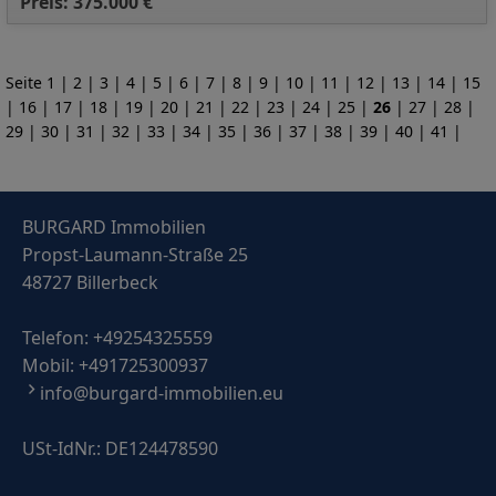
Preis: 375.000 €
Seite
1
|
2
|
3
|
4
|
5
|
6
|
7
|
8
|
9
|
10
|
11
|
12
|
13
|
14
|
15
|
16
|
17
|
18
|
19
|
20
|
21
|
22
|
23
|
24
|
25
|
26
|
27
|
28
|
29
|
30
|
31
|
32
|
33
|
34
|
35
|
36
|
37
|
38
|
39
|
40
|
41
|
BURGARD Immobilien
Propst-Laumann-Straße 25
48727 Billerbeck
Telefon:
+49254325559
Mobil:
+491725300937
info@burgard-immobilien.eu
USt-IdNr.: DE124478590