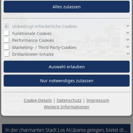
Unbedingt erforderliche Cookies
Funktionale Cookies
Performance Cookies
Marketing- / Third Party-Cookies
Drittanbieter-Inhalte
37
Basisinformationen:
03189 Los Alcazares
Alicante
Comunidad Valenciana
Wohnfläche ca.: 138 m²
Cookie-Details
|
Datenschutz
|
Impressum
Zimmeranzahl: 4
Weitere Informationen
Preis: 369.000 €
In der charmanten Stadt Los Alcázares gelegen, bietet diese exklusive Wohnanlage eine Auswahl von 32 Wohneinheiten, darunter Apartments, Erdgeschosse