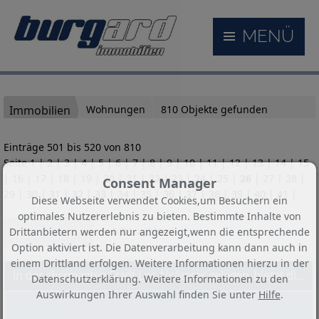
MENÜ
Immobilien
Wohnungen
810 Objekte gefunden
Einträge 501 bis 520 von 810
Seite
1
|
2
|
3
|
4
|
5
|
6
|
7
|
8
|
9
|
10
|
11
|
12
|
13
|
14
|
15
|
16
|
17
|
18
|
19
|
20
|
21
|
22
|
23
|
24
|
25
|
26
|
27
|
28
|
Consent Manager
29
|
30
|
31
|
32
|
33
|
34
|
35
|
36
|
37
|
38
|
39
|
40
|
41
|
Diese Webseite verwendet Cookies,um Besuchern ein
optimales Nutzererlebnis zu bieten. Bestimmte Inhalte von
Sortieren nach
Drittanbietern werden nur angezeigt,wenn die entsprechende
-- bitte wählen --
Option aktiviert ist. Die Datenverarbeitung kann dann auch in
einem Drittland erfolgen. Weitere Informationen hierzu in der
In der charmanten Stadt Los Alcázares gelegen, bietet diese exklusive Wohnanlage eine Auswahl von 32 Wohneinheiten, darunter Apartments, Erdgeschosse
Datenschutzerklärung. Weitere Informationen zu den
Auswirkungen Ihrer Auswahl finden Sie unter
Hilfe
.