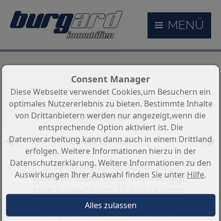
MENÜ
Consent Manager
Diese Webseite verwendet Cookies,um Besuchern ein
optimales Nutzererlebnis zu bieten. Bestimmte Inhalte
von Drittanbietern werden nur angezeigt,wenn die
Objekt 428 von 810
entsprechende Option aktiviert ist. Die
Datenverarbeitung kann dann auch in einem Drittland
Zurück zur Übersicht
erfolgen. Weitere Informationen hierzu in der
Datenschutzerklärung. Weitere Informationen zu den
In der charmanten Stadt Jávea
Auswirkungen Ihrer Auswahl finden Sie unter
Hilfe
.
gelegen, bietet diese Wohnanlage
eine Auswahl von 22 Wohnungen,
darunter Apartments,
Erdgeschosse und Penthäuser.