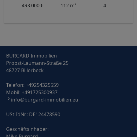
493.000 €
112 m²
4
BURGARD Immobilien
Propst-Laumann-Straße 25
48727 Billerbeck
Telefon:
+49254325559
Mobil:
+491725300937
info@burgard-immobilien.eu
USt-IdNr.: DE124478590
Geschäftsinhaber:
Mike Burgard