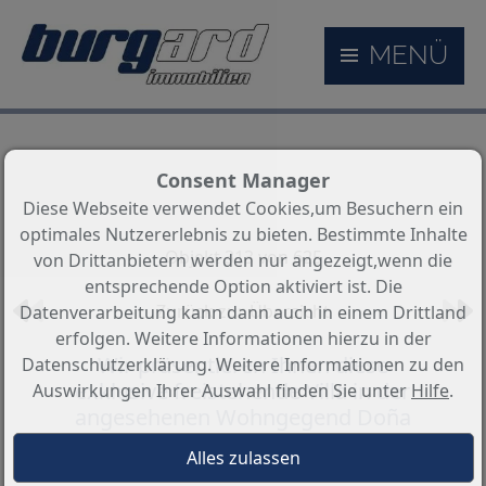
MENÜ
Consent Manager
Diese Webseite verwendet Cookies,um Besuchern ein
optimales Nutzererlebnis zu bieten. Bestimmte Inhalte
Objekt 313 von 625
von Drittanbietern werden nur angezeigt,wenn die
entsprechende Option aktiviert ist. Die
Zurück zur Übersicht
Datenverarbeitung kann dann auch in einem Drittland
erfolgen. Weitere Informationen hierzu in der
Wir präsentieren Ihnen diese
Datenschutzerklärung. Weitere Informationen zu den
exklusive freistehende Villa in der
Auswirkungen Ihrer Auswahl finden Sie unter
Hilfe
.
angesehenen Wohngegend Doña
Pepa, Ciudad Quesada (Rojales).
Das Haus befindet sich a