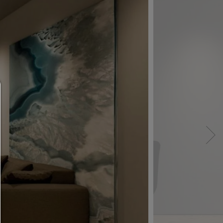
Consent Manager
HILFE
Um fortfahren zu können,müssen Sie eine Cook
Auswahl treffen. Nachfolgend erhalten Sie ein
Erläuterung der verschiedenen Optionen und ih
Bedeutung.
Alles zulassen:
Jedes Cookie wie z.B. Tracking- und Analytische-Co
sowie Drittanbieter-Inhalte.