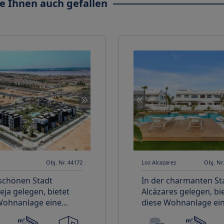
e Ihnen auch gefallen
Obj. Nr. 44172
Los Alcazares
Obj. Nr
 schönen Stadt
In der charmanten St
eja gelegen, bietet
Alcázares gelegen, bi
Wohnanlage eine
diese Wohnanlage ei
l von 80 Immobilien,
Auswahl von 22 Einhe