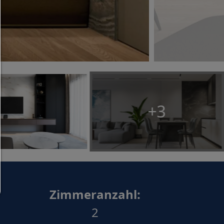
Auswahl erlauben:
Es werden nur Drittanbieter-Inhalte oder die Coo
Arten zugelassen die Sie in den Checkboxen ange
haben.
Nur notwendiges zulassen:
Es werden nur die technisch notwendigen Cook
+3
zugelassen und keine Drittanbieter-Inhalte.
Sie können Ihre Cookie-Einstellung jederzeit hier ä
Cookie-Details
|
Datenschutz
|
Impressum
zurück
Zimmeranzahl:
2