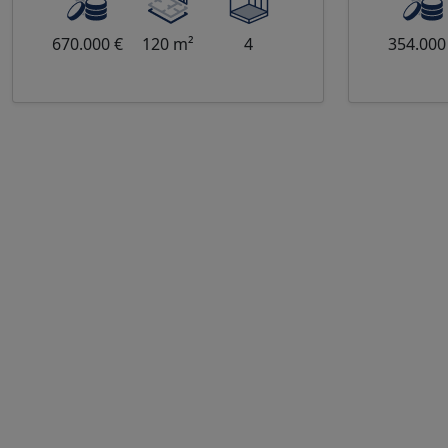
Wohnmöglichkeiten, die
darunt
unterschiedlichen
Erdge
670.000 €
120 m²
4
354.000
Bedürfniss
und Pe