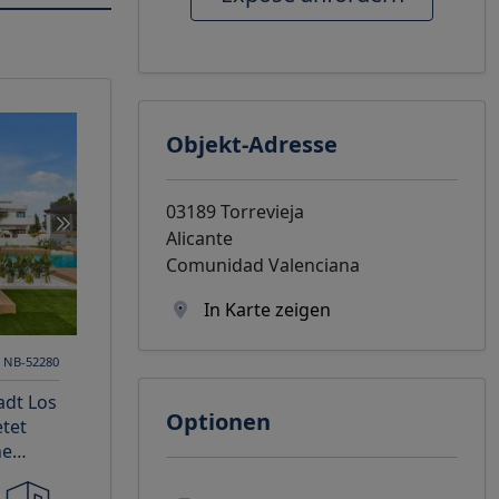
Objekt-Adresse
03189 Torrevieja
Alicante
Comunidad Valenciana
In Karte zeigen
. NB-52280
adt Los
Optionen
etet
ne
iten,