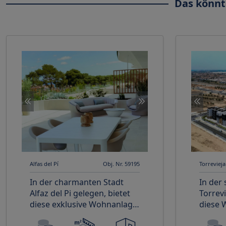
Das könnt
Alfas del Pí
Obj. Nr. 59195
Torrevieja
In der charmanten Stadt
In der
Alfaz del Pi gelegen, bietet
Torrevi
diese exklusive Wohnanlage
diese 
eine Vielzahl von
Auswah