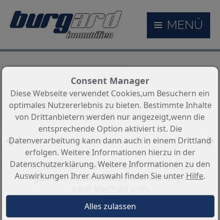
MENÜ
Consent Manager
Diese Webseite verwendet Cookies,um Besuchern ein
optimales Nutzererlebnis zu bieten. Bestimmte Inhalte
Objekt 258 von 810
von Drittanbietern werden nur angezeigt,wenn die
entsprechende Option aktiviert ist. Die
Datenverarbeitung kann dann auch in einem Drittland
Zurück zur Übersicht
erfolgen. Weitere Informationen hierzu in der
Datenschutzerklärung. Weitere Informationen zu den
In der charmanten Stadt Torrevieja
Auswirkungen Ihrer Auswahl finden Sie unter
Hilfe
.
gelegen, bietet diese Wohnanlage
eine Vielzahl von
Wohnmöglichkeiten, die auf
unterschiedliche Bedürfnisse und