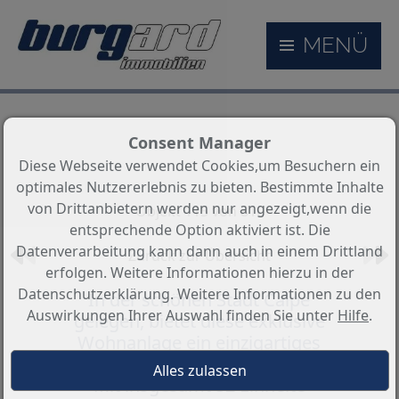
MENÜ
Consent Manager
Diese Webseite verwendet Cookies,um Besuchern ein
optimales Nutzererlebnis zu bieten. Bestimmte Inhalte
von Drittanbietern werden nur angezeigt,wenn die
Objekt 115 von 810
entsprechende Option aktiviert ist. Die
Datenverarbeitung kann dann auch in einem Drittland
Zurück zur Übersicht
erfolgen. Weitere Informationen hierzu in der
Datenschutzerklärung. Weitere Informationen zu den
In der schönen Stadt Calpe
Auswirkungen Ihrer Auswahl finden Sie unter
Hilfe
.
gelegen, bietet diese exklusive
Wohnanlage ein einzigartiges
Wohnerlebnis in erster Strandlinie.
Mit insgesamt 52 Einheite