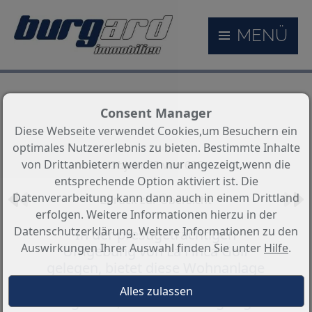
MENÜ
Consent Manager
Diese Webseite verwendet Cookies,um Besuchern ein
optimales Nutzererlebnis zu bieten. Bestimmte Inhalte
von Drittanbietern werden nur angezeigt,wenn die
Objekt 88 von 625
entsprechende Option aktiviert ist. Die
Datenverarbeitung kann dann auch in einem Drittland
Zurück zur Übersicht
erfolgen. Weitere Informationen hierzu in der
Datenschutzerklärung. Weitere Informationen zu den
In der prestigeträchtigen
Auswirkungen Ihrer Auswahl finden Sie unter
Hilfe
.
Umgebung von La Finca Golf
gelegen, bietet diese Wohnanlage
eine exklusive Auswahl von 34
Bungalows, die darauf ausgelegt s